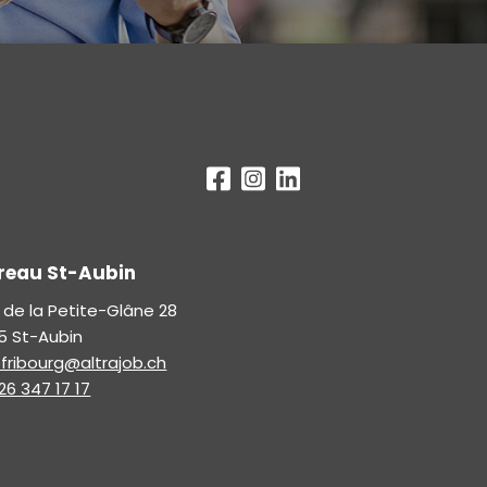
reau St-Aubin
 de la Petite-Glâne 28
5 St-Aubin
ofribourg@altrajob.ch
26 347 17 17