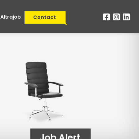
Altrajob
Contact
Job Alert